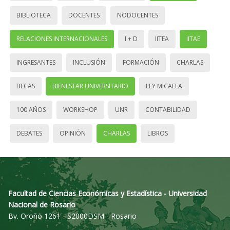
BIBLIOTECA
DOCENTES
NODOCENTES
RELACIONES INTERNACIONALES
I + D
IITEA
IITAE
INGRESANTES
INCLUSIÓN
FORMACIÓN
CHARLAS
BECAS
BIENESTAR UNIVERSITARIO
LEY MICAELA
100 AÑOS
WORKSHOP
UNR
CONTABILIDAD
DEBATES
OPINIÓN
CHARLAS
LIBROS
Facultad de Ciencias Económicas y Estadística - Universidad
Nacional de Rosario
Bv. Oroño 1261 - S2000DSM - Rosario