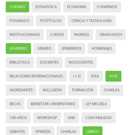
TURISMO
ESTADÍSTICA
ECONOMÍA
CONVENIOS
POSGRADO
POSTÍTULOS
CIENCIA Y TECNOLOGÍA
INSTITUCIONALES
CURSOS
INGRESO
GRADUADOS
EXÁMENES
GÉNERO
EFEMÉRIDES
HOMENAJES
BIBLIOTECA
DOCENTES
NODOCENTES
RELACIONES INTERNACIONALES
I + D
IITEA
IITAE
INGRESANTES
INCLUSIÓN
FORMACIÓN
CHARLAS
BECAS
BIENESTAR UNIVERSITARIO
LEY MICAELA
100 AÑOS
WORKSHOP
UNR
CONTABILIDAD
DEBATES
OPINIÓN
CHARLAS
LIBROS