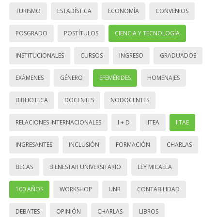
TURISMO
ESTADÍSTICA
ECONOMÍA
CONVENIOS
POSGRADO
POSTÍTULOS
CIENCIA Y TECNOLOGÍA
INSTITUCIONALES
CURSOS
INGRESO
GRADUADOS
EXÁMENES
GÉNERO
EFEMÉRIDES
HOMENAJES
BIBLIOTECA
DOCENTES
NODOCENTES
RELACIONES INTERNACIONALES
I + D
IITEA
IITAE
INGRESANTES
INCLUSIÓN
FORMACIÓN
CHARLAS
BECAS
BIENESTAR UNIVERSITARIO
LEY MICAELA
100 AÑOS
WORKSHOP
UNR
CONTABILIDAD
DEBATES
OPINIÓN
CHARLAS
LIBROS