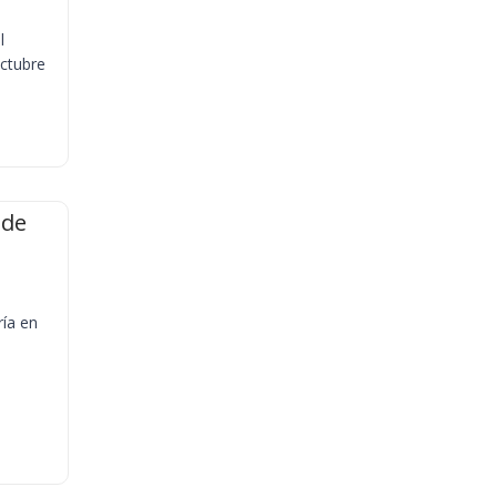
l
octubre
 de
ría en