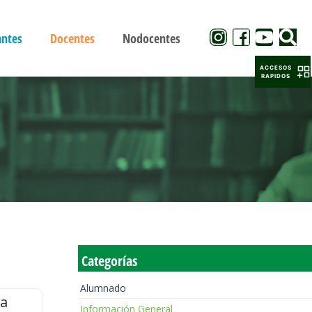
antes
Docentes
Nodocentes
ACCESOS
RAPIDOS
Categorías
Alumnado
la
Información General