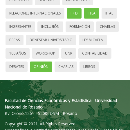
RELACIONES INTERNACIONALES
I + D
IITEA
IITAE
INGRESANTES
INCLUSIÓN
FORMACIÓN
CHARLAS
BECAS
BIENESTAR UNIVERSITARIO
LEY MICAELA
100 AÑOS
WORKSHOP
UNR
CONTABILIDAD
DEBATES
OPINIÓN
CHARLAS
LIBROS
Facultad de Ciencias Económicas y Estadística - Universidad
Nacional de Rosario
Bv. Oroño 1261 - S2000DSM - Rosario
Copyright © 2021. All Rights Reserved.