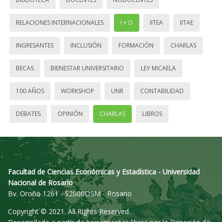
RELACIONES INTERNACIONALES
I + D
IITEA
IITAE
INGRESANTES
INCLUSIÓN
FORMACIÓN
CHARLAS
BECAS
BIENESTAR UNIVERSITARIO
LEY MICAELA
100 AÑOS
WORKSHOP
UNR
CONTABILIDAD
DEBATES
OPINIÓN
CHARLAS
LIBROS
Facultad de Ciencias Económicas y Estadística - Universidad
Nacional de Rosario
Bv. Oroño 1261 - S2000DSM - Rosario
Copyright © 2021. All Rights Reserved.