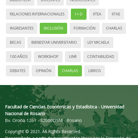
RELACIONES INTERNACIONALES
I + D
IITEA
IITAE
INGRESANTES
INCLUSIÓN
FORMACIÓN
CHARLAS
BECAS
BIENESTAR UNIVERSITARIO
LEY MICAELA
100 AÑOS
WORKSHOP
UNR
CONTABILIDAD
DEBATES
OPINIÓN
CHARLAS
LIBROS
Facultad de Ciencias Económicas y Estadística - Universidad
Nacional de Rosario
Bv. Oroño 1261 - S2000DSM - Rosario
Copyright © 2021. All Rights Reserved.