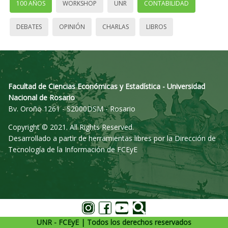
100 AÑOS
WORKSHOP
UNR
CONTABILIDAD
DEBATES
OPINIÓN
CHARLAS
LIBROS
Facultad de Ciencias Económicas y Estadística - Universidad
Nacional de Rosario
Bv. Oroño 1261 - S2000DSM - Rosario
Copyright © 2021. All Rights Reserved.
Desarrollado a partir de herramientas libres por la Dirección de
Tecnología de la Información de FCEyE
UNR - FCEyE | Todos los derechos reservados