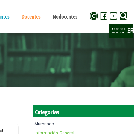
antes
Docentes
Nodocentes
ACCESOS
RAPIDOS
Categorías
Alumnado
la
Información General