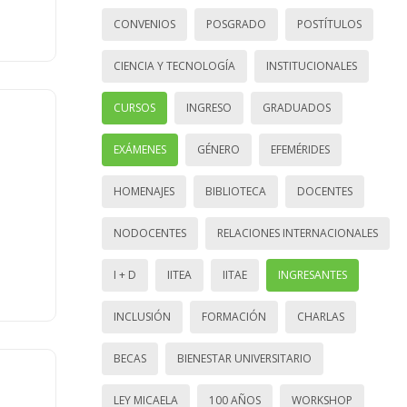
CONVENIOS
POSGRADO
POSTÍTULOS
CIENCIA Y TECNOLOGÍA
INSTITUCIONALES
CURSOS
INGRESO
GRADUADOS
EXÁMENES
GÉNERO
EFEMÉRIDES
HOMENAJES
BIBLIOTECA
DOCENTES
NODOCENTES
RELACIONES INTERNACIONALES
I + D
IITEA
IITAE
INGRESANTES
INCLUSIÓN
FORMACIÓN
CHARLAS
BECAS
BIENESTAR UNIVERSITARIO
LEY MICAELA
100 AÑOS
WORKSHOP