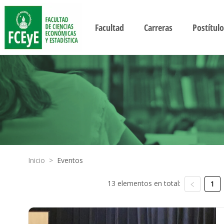
Facultad
Carreras
Postítulo
Inicio
>
Eventos
13 elementos en total:
1