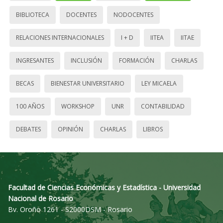
BIBLIOTECA
DOCENTES
NODOCENTES
RELACIONES INTERNACIONALES
I + D
IITEA
IITAE
INGRESANTES
INCLUSIÓN
FORMACIÓN
CHARLAS
BECAS
BIENESTAR UNIVERSITARIO
LEY MICAELA
100 AÑOS
WORKSHOP
UNR
CONTABILIDAD
DEBATES
OPINIÓN
CHARLAS
LIBROS
Facultad de Ciencias Económicas y Estadística - Universidad
Nacional de Rosario
Bv. Oroño 1261 - S2000DSM - Rosario