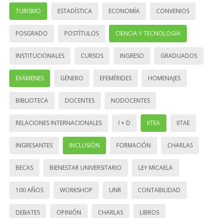
TURISMO
ESTADÍSTICA
ECONOMÍA
CONVENIOS
POSGRADO
POSTÍTULOS
CIENCIA Y TECNOLOGÍA
INSTITUCIONALES
CURSOS
INGRESO
GRADUADOS
EXÁMENES
GÉNERO
EFEMÉRIDES
HOMENAJES
BIBLIOTECA
DOCENTES
NODOCENTES
RELACIONES INTERNACIONALES
I + D
IITEA
IITAE
INGRESANTES
INCLUSIÓN
FORMACIÓN
CHARLAS
BECAS
BIENESTAR UNIVERSITARIO
LEY MICAELA
100 AÑOS
WORKSHOP
UNR
CONTABILIDAD
DEBATES
OPINIÓN
CHARLAS
LIBROS