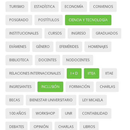
TURISMO
ESTADÍSTICA
ECONOMÍA
CONVENIOS
POSGRADO
POSTÍTULOS
CIENCIA Y TECNOLOGÍA
INSTITUCIONALES
CURSOS
INGRESO
GRADUADOS
EXÁMENES
GÉNERO
EFEMÉRIDES
HOMENAJES
BIBLIOTECA
DOCENTES
NODOCENTES
RELACIONES INTERNACIONALES
I + D
IITEA
IITAE
INGRESANTES
INCLUSIÓN
FORMACIÓN
CHARLAS
BECAS
BIENESTAR UNIVERSITARIO
LEY MICAELA
100 AÑOS
WORKSHOP
UNR
CONTABILIDAD
DEBATES
OPINIÓN
CHARLAS
LIBROS