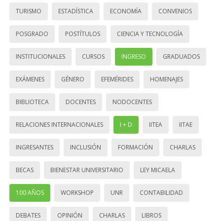
TURISMO
ESTADÍSTICA
ECONOMÍA
CONVENIOS
POSGRADO
POSTÍTULOS
CIENCIA Y TECNOLOGÍA
INSTITUCIONALES
CURSOS
INGRESO
GRADUADOS
EXÁMENES
GÉNERO
EFEMÉRIDES
HOMENAJES
BIBLIOTECA
DOCENTES
NODOCENTES
RELACIONES INTERNACIONALES
I + D
IITEA
IITAE
INGRESANTES
INCLUSIÓN
FORMACIÓN
CHARLAS
BECAS
BIENESTAR UNIVERSITARIO
LEY MICAELA
100 AÑOS
WORKSHOP
UNR
CONTABILIDAD
DEBATES
OPINIÓN
CHARLAS
LIBROS