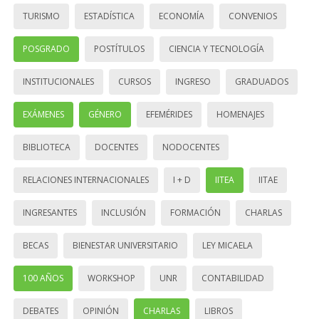
TURISMO
ESTADÍSTICA
ECONOMÍA
CONVENIOS
POSGRADO
POSTÍTULOS
CIENCIA Y TECNOLOGÍA
INSTITUCIONALES
CURSOS
INGRESO
GRADUADOS
EXÁMENES
GÉNERO
EFEMÉRIDES
HOMENAJES
BIBLIOTECA
DOCENTES
NODOCENTES
RELACIONES INTERNACIONALES
I + D
IITEA
IITAE
INGRESANTES
INCLUSIÓN
FORMACIÓN
CHARLAS
BECAS
BIENESTAR UNIVERSITARIO
LEY MICAELA
100 AÑOS
WORKSHOP
UNR
CONTABILIDAD
DEBATES
OPINIÓN
CHARLAS
LIBROS