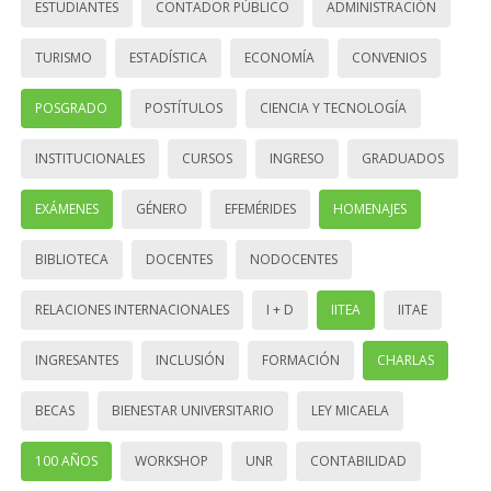
ESTUDIANTES
CONTADOR PÚBLICO
ADMINISTRACIÓN
TURISMO
ESTADÍSTICA
ECONOMÍA
CONVENIOS
POSGRADO
POSTÍTULOS
CIENCIA Y TECNOLOGÍA
INSTITUCIONALES
CURSOS
INGRESO
GRADUADOS
EXÁMENES
GÉNERO
EFEMÉRIDES
HOMENAJES
BIBLIOTECA
DOCENTES
NODOCENTES
RELACIONES INTERNACIONALES
I + D
IITEA
IITAE
INGRESANTES
INCLUSIÓN
FORMACIÓN
CHARLAS
BECAS
BIENESTAR UNIVERSITARIO
LEY MICAELA
100 AÑOS
WORKSHOP
UNR
CONTABILIDAD