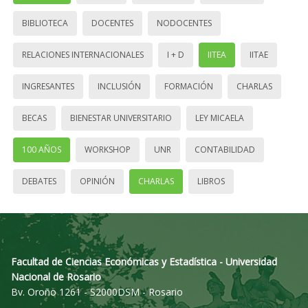
BIBLIOTECA
DOCENTES
NODOCENTES
RELACIONES INTERNACIONALES
I + D
IITEA
IITAE
INGRESANTES
INCLUSIÓN
FORMACIÓN
CHARLAS
BECAS
BIENESTAR UNIVERSITARIO
LEY MICAELA
100 AÑOS
WORKSHOP
UNR
CONTABILIDAD
DEBATES
OPINIÓN
CHARLAS
LIBROS
Facultad de Ciencias Económicas y Estadística - Universidad
Nacional de Rosario
Bv. Oroño 1261 - S2000DSM - Rosario