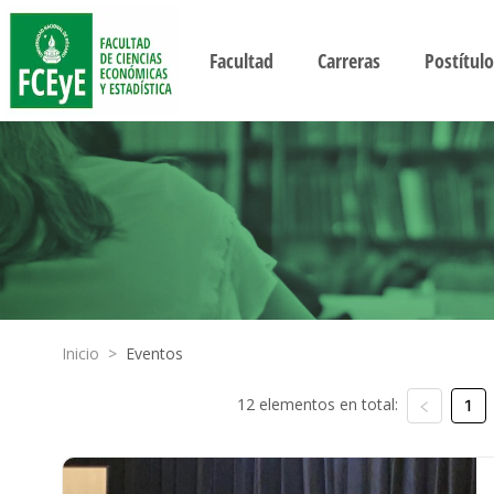
Facultad
Carreras
Postítulo
Inicio
>
Eventos
12 elementos en total:
1