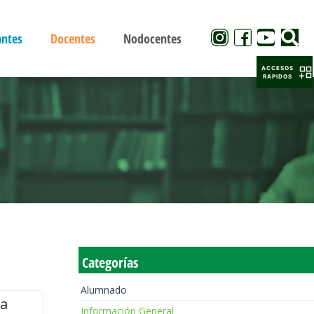
antes
Docentes
Nodocentes
ACCESOS
RAPIDOS
Categorías
Alumnado
la
Información General