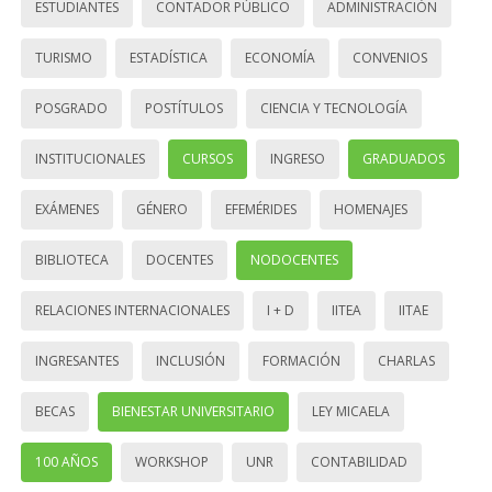
ESTUDIANTES
CONTADOR PÚBLICO
ADMINISTRACIÓN
TURISMO
ESTADÍSTICA
ECONOMÍA
CONVENIOS
POSGRADO
POSTÍTULOS
CIENCIA Y TECNOLOGÍA
INSTITUCIONALES
CURSOS
INGRESO
GRADUADOS
EXÁMENES
GÉNERO
EFEMÉRIDES
HOMENAJES
BIBLIOTECA
DOCENTES
NODOCENTES
RELACIONES INTERNACIONALES
I + D
IITEA
IITAE
INGRESANTES
INCLUSIÓN
FORMACIÓN
CHARLAS
BECAS
BIENESTAR UNIVERSITARIO
LEY MICAELA
100 AÑOS
WORKSHOP
UNR
CONTABILIDAD