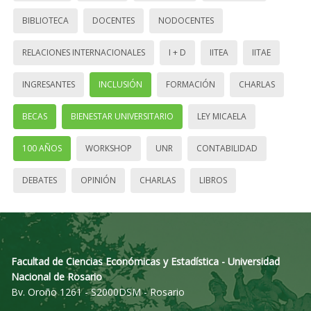
BIBLIOTECA
DOCENTES
NODOCENTES
RELACIONES INTERNACIONALES
I + D
IITEA
IITAE
INGRESANTES
INCLUSIÓN
FORMACIÓN
CHARLAS
BECAS
BIENESTAR UNIVERSITARIO
LEY MICAELA
100 AÑOS
WORKSHOP
UNR
CONTABILIDAD
DEBATES
OPINIÓN
CHARLAS
LIBROS
Facultad de Ciencias Económicas y Estadística - Universidad
Nacional de Rosario
Bv. Oroño 1261 - S2000DSM - Rosario