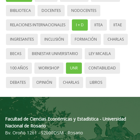
BIBLIOTECA
DOCENTES
NODOCENTES
RELACIONES INTERNACIONALES
I + D
IITEA
IITAE
INGRESANTES
INCLUSIÓN
FORMACIÓN
CHARLAS
BECAS
BIENESTAR UNIVERSITARIO
LEY MICAELA
100 AÑOS
WORKSHOP
UNR
CONTABILIDAD
DEBATES
OPINIÓN
CHARLAS
LIBROS
Facultad de Ciencias Económicas y Estadística - Universidad
Nacional de Rosario
Bv. Oroño 1261 - S2000DSM - Rosario