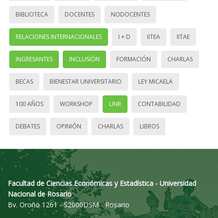
BIBLIOTECA
DOCENTES
NODOCENTES
RELACIONES INTERNACIONALES
I + D
IITEA
IITAE
INGRESANTES
INCLUSIÓN
FORMACIÓN
CHARLAS
BECAS
BIENESTAR UNIVERSITARIO
LEY MICAELA
100 AÑOS
WORKSHOP
UNR
CONTABILIDAD
DEBATES
OPINIÓN
CHARLAS
LIBROS
Facultad de Ciencias Económicas y Estadística - Universidad
Nacional de Rosario
Bv. Oroño 1261 - S2000DSM - Rosario