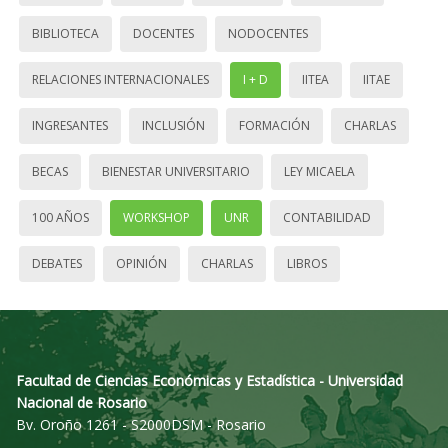
BIBLIOTECA
DOCENTES
NODOCENTES
RELACIONES INTERNACIONALES
I + D
IITEA
IITAE
INGRESANTES
INCLUSIÓN
FORMACIÓN
CHARLAS
BECAS
BIENESTAR UNIVERSITARIO
LEY MICAELA
100 AÑOS
WORKSHOP
UNR
CONTABILIDAD
DEBATES
OPINIÓN
CHARLAS
LIBROS
Facultad de Ciencias Económicas y Estadística - Universidad
Nacional de Rosario
Bv. Oroño 1261 - S2000DSM - Rosario