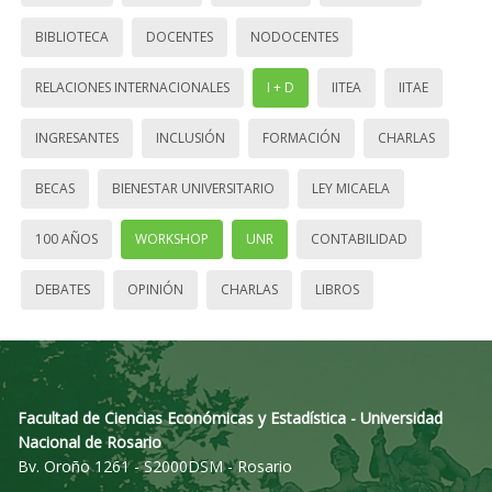
BIBLIOTECA
DOCENTES
NODOCENTES
RELACIONES INTERNACIONALES
I + D
IITEA
IITAE
INGRESANTES
INCLUSIÓN
FORMACIÓN
CHARLAS
BECAS
BIENESTAR UNIVERSITARIO
LEY MICAELA
100 AÑOS
WORKSHOP
UNR
CONTABILIDAD
DEBATES
OPINIÓN
CHARLAS
LIBROS
Facultad de Ciencias Económicas y Estadística - Universidad
Nacional de Rosario
Bv. Oroño 1261 - S2000DSM - Rosario