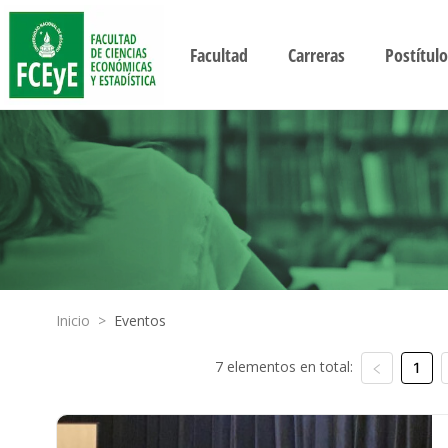
Facultad
Carreras
Postítulo
Inicio
>
Eventos
7 elementos en total:
1