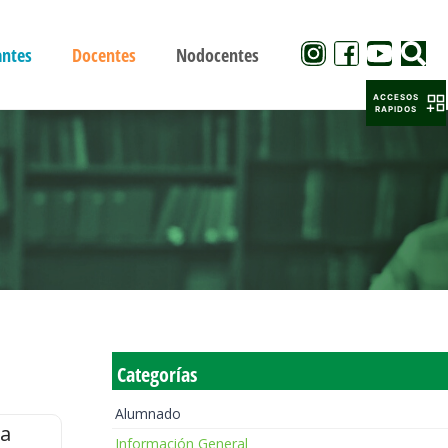
antes
Docentes
Nodocentes
ACCESOS
RAPIDOS
Categorías
Alumnado
la
Información General