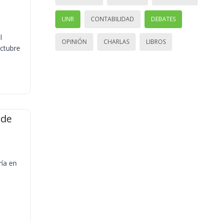
UNR
CONTABILIDAD
DEBATES
l
OPINIÓN
CHARLAS
LIBROS
octubre
 de
ría en