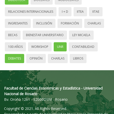
RELACIONES INTERNACIONALES
I + D
IITEA
IITAE
INGRESANTES
INCLUSIÓN
FORMACIÓN
CHARLAS
BECAS
BIENESTAR UNIVERSITARIO
LEY MICAELA
100 AÑOS
WORKSHOP
UNR
CONTABILIDAD
DEBATES
OPINIÓN
CHARLAS
LIBROS
Facultad de Ciencias Económicas y Estadística - Universidad
Nacional de Rosario
Bv. Oroño 1261 - S2000DSM - Rosario
Copyright © 2021. All Rights Reserved.