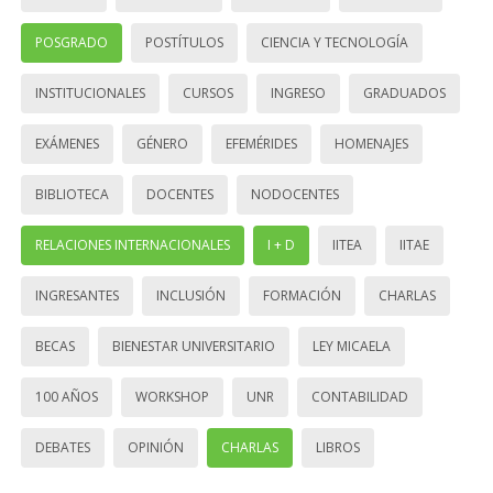
POSGRADO
POSTÍTULOS
CIENCIA Y TECNOLOGÍA
INSTITUCIONALES
CURSOS
INGRESO
GRADUADOS
EXÁMENES
GÉNERO
EFEMÉRIDES
HOMENAJES
BIBLIOTECA
DOCENTES
NODOCENTES
RELACIONES INTERNACIONALES
I + D
IITEA
IITAE
INGRESANTES
INCLUSIÓN
FORMACIÓN
CHARLAS
BECAS
BIENESTAR UNIVERSITARIO
LEY MICAELA
100 AÑOS
WORKSHOP
UNR
CONTABILIDAD
DEBATES
OPINIÓN
CHARLAS
LIBROS