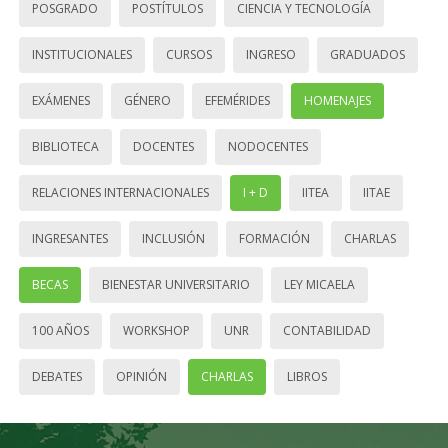
POSGRADO
POSTÍTULOS
CIENCIA Y TECNOLOGÍA
INSTITUCIONALES
CURSOS
INGRESO
GRADUADOS
EXÁMENES
GÉNERO
EFEMÉRIDES
HOMENAJES
BIBLIOTECA
DOCENTES
NODOCENTES
RELACIONES INTERNACIONALES
I + D
IITEA
IITAE
INGRESANTES
INCLUSIÓN
FORMACIÓN
CHARLAS
BECAS
BIENESTAR UNIVERSITARIO
LEY MICAELA
100 AÑOS
WORKSHOP
UNR
CONTABILIDAD
DEBATES
OPINIÓN
CHARLAS
LIBROS