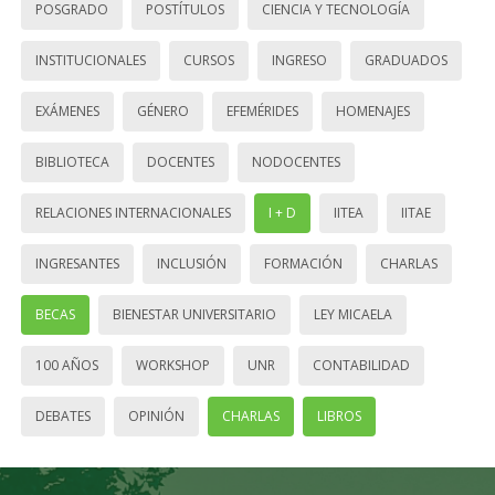
POSGRADO
POSTÍTULOS
CIENCIA Y TECNOLOGÍA
INSTITUCIONALES
CURSOS
INGRESO
GRADUADOS
EXÁMENES
GÉNERO
EFEMÉRIDES
HOMENAJES
BIBLIOTECA
DOCENTES
NODOCENTES
RELACIONES INTERNACIONALES
I + D
IITEA
IITAE
INGRESANTES
INCLUSIÓN
FORMACIÓN
CHARLAS
BECAS
BIENESTAR UNIVERSITARIO
LEY MICAELA
100 AÑOS
WORKSHOP
UNR
CONTABILIDAD
DEBATES
OPINIÓN
CHARLAS
LIBROS