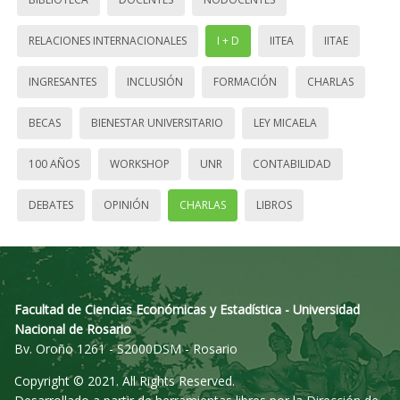
RELACIONES INTERNACIONALES
I + D
IITEA
IITAE
INGRESANTES
INCLUSIÓN
FORMACIÓN
CHARLAS
BECAS
BIENESTAR UNIVERSITARIO
LEY MICAELA
100 AÑOS
WORKSHOP
UNR
CONTABILIDAD
DEBATES
OPINIÓN
CHARLAS
LIBROS
Facultad de Ciencias Económicas y Estadística - Universidad
Nacional de Rosario
Bv. Oroño 1261 - S2000DSM - Rosario
Copyright © 2021. All Rights Reserved.