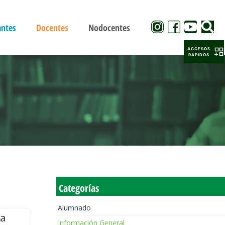
antes
Docentes
Nodocentes
ACCESOS
RAPIDOS
Categorías
Alumnado
la
Información General