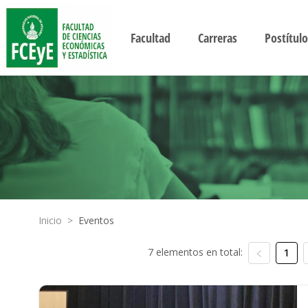
Facultad
Carreras
Postítulo
Inicio
>
Eventos
7 elementos en total:
1