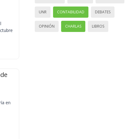
UNR
CONTABILIDAD
DEBATES
l
OPINIÓN
CHARLAS
LIBROS
octubre
 de
ría en