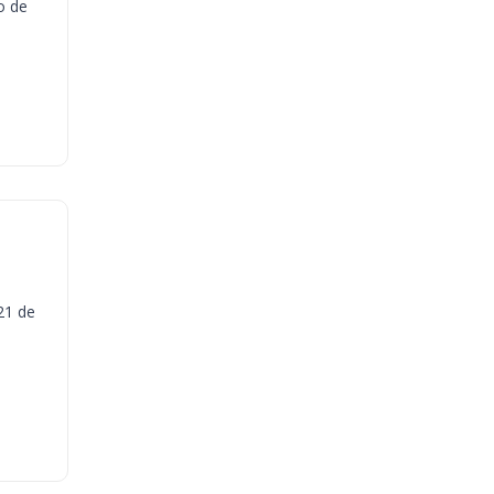
o de
21 de