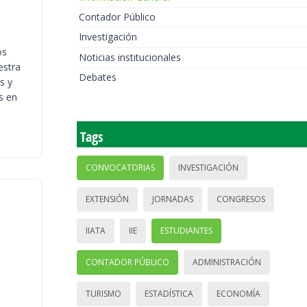
Contador Público
Investigación
os
Noticias institucionales
estra
Debates
s y
s en
Tags
CONVOCATORIAS
INVESTIGACIÓN
EXTENSIÓN
JORNADAS
CONGRESOS
IIATA
IIE
ESTUDIANTES
CONTADOR PÚBLICO
ADMINISTRACIÓN
TURISMO
ESTADÍSTICA
ECONOMÍA