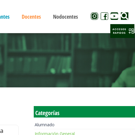
antes
Docentes
Nodocentes
ACCESOS
RAPIDOS
Categorías
Alumnado
la
Información General