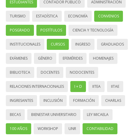
ESTUDIANTES
CONTADOR PÚBLICO
ADMINISTRACIÓN
TURISMO
ESTADÍSTICA
ECONOMÍA
CONVENIOS
POSGRADO
POSTÍTULOS
CIENCIA Y TECNOLOGÍA
INSTITUCIONALES
CURSOS
INGRESO
GRADUADOS
EXÁMENES
GÉNERO
EFEMÉRIDES
HOMENAJES
BIBLIOTECA
DOCENTES
NODOCENTES
RELACIONES INTERNACIONALES
I + D
IITEA
IITAE
INGRESANTES
INCLUSIÓN
FORMACIÓN
CHARLAS
BECAS
BIENESTAR UNIVERSITARIO
LEY MICAELA
100 AÑOS
WORKSHOP
UNR
CONTABILIDAD