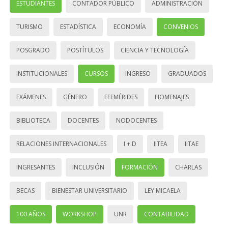
ESTUDIANTES
CONTADOR PÚBLICO
ADMINISTRACIÓN
TURISMO
ESTADÍSTICA
ECONOMÍA
CONVENIOS
POSGRADO
POSTÍTULOS
CIENCIA Y TECNOLOGÍA
INSTITUCIONALES
CURSOS
INGRESO
GRADUADOS
EXÁMENES
GÉNERO
EFEMÉRIDES
HOMENAJES
BIBLIOTECA
DOCENTES
NODOCENTES
RELACIONES INTERNACIONALES
I + D
IITEA
IITAE
INGRESANTES
INCLUSIÓN
FORMACIÓN
CHARLAS
BECAS
BIENESTAR UNIVERSITARIO
LEY MICAELA
100 AÑOS
WORKSHOP
UNR
CONTABILIDAD