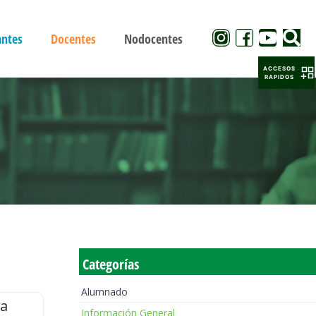
antes
Docentes
Nodocentes
ACCESOS
RAPIDOS
Categorías
Alumnado
la
Información General