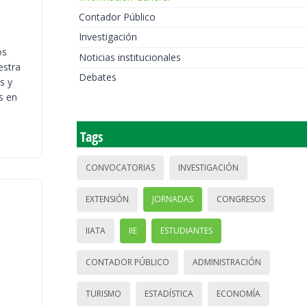
Contador Público
Investigación
os
Noticias institucionales
estra
Debates
s y
s en
Tags
CONVOCATORIAS
INVESTIGACIÓN
EXTENSIÓN
JORNADAS
CONGRESOS
IIATA
IIE
ESTUDIANTES
CONTADOR PÚBLICO
ADMINISTRACIÓN
TURISMO
ESTADÍSTICA
ECONOMÍA