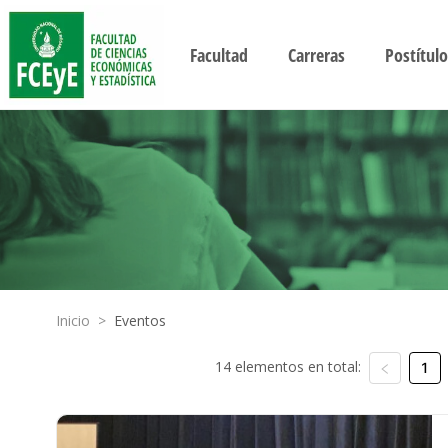
Facultad
Carreras
Postítulo
Inicio
>
Eventos
14 elementos en total:
1