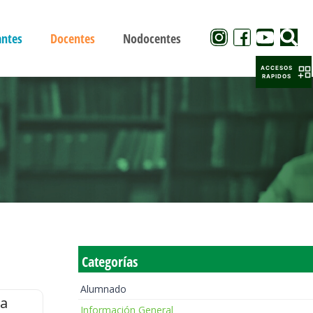
antes
Docentes
Nodocentes
ACCESOS
RAPIDOS
Categorías
Alumnado
la
Información General