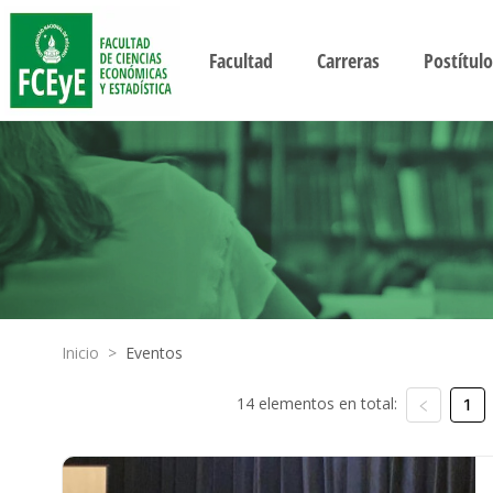
Facultad
Carreras
Postítulo
Inicio
>
Eventos
14 elementos en total:
1