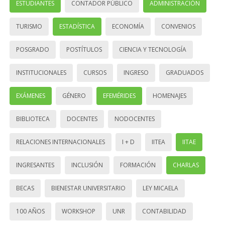
ESTUDIANTES
CONTADOR PÚBLICO
ADMINISTRACIÓN
TURISMO
ESTADÍSTICA
ECONOMÍA
CONVENIOS
POSGRADO
POSTÍTULOS
CIENCIA Y TECNOLOGÍA
INSTITUCIONALES
CURSOS
INGRESO
GRADUADOS
EXÁMENES
GÉNERO
EFEMÉRIDES
HOMENAJES
BIBLIOTECA
DOCENTES
NODOCENTES
RELACIONES INTERNACIONALES
I + D
IITEA
IITAE
INGRESANTES
INCLUSIÓN
FORMACIÓN
CHARLAS
BECAS
BIENESTAR UNIVERSITARIO
LEY MICAELA
100 AÑOS
WORKSHOP
UNR
CONTABILIDAD