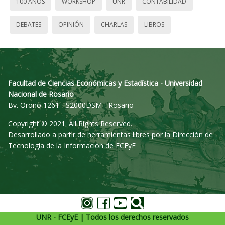
100 AÑOS
WORKSHOP
UNR
CONTABILIDAD
DEBATES
OPINIÓN
CHARLAS
LIBROS
Facultad de Ciencias Económicas y Estadística - Universidad
Nacional de Rosario
Bv. Oroño 1261 - S2000DSM - Rosario
Copyright © 2021. All Rights Reserved.
Desarrollado a partir de herramientas libres por la Dirección de
Tecnología de la Información de FCEyE
UNR - FCEyE | Todos los derechos reservados