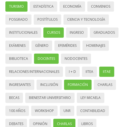
TURISMO
ESTADÍSTICA
ECONOMÍA
CONVENIOS
POSGRADO
POSTÍTULOS
CIENCIA Y TECNOLOGÍA
INSTITUCIONALES
CURSOS
INGRESO
GRADUADOS
EXÁMENES
GÉNERO
EFEMÉRIDES
HOMENAJES
BIBLIOTECA
DOCENTES
NODOCENTES
RELACIONES INTERNACIONALES
I + D
IITEA
IITAE
INGRESANTES
INCLUSIÓN
FORMACIÓN
CHARLAS
BECAS
BIENESTAR UNIVERSITARIO
LEY MICAELA
100 AÑOS
WORKSHOP
UNR
CONTABILIDAD
DEBATES
OPINIÓN
CHARLAS
LIBROS