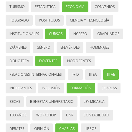
TURISMO
ESTADÍSTICA
ECONOMÍA
CONVENIOS
POSGRADO
POSTÍTULOS
CIENCIA Y TECNOLOGÍA
INSTITUCIONALES
CURSOS
INGRESO
GRADUADOS
EXÁMENES
GÉNERO
EFEMÉRIDES
HOMENAJES
BIBLIOTECA
DOCENTES
NODOCENTES
RELACIONES INTERNACIONALES
I + D
IITEA
IITAE
INGRESANTES
INCLUSIÓN
FORMACIÓN
CHARLAS
BECAS
BIENESTAR UNIVERSITARIO
LEY MICAELA
100 AÑOS
WORKSHOP
UNR
CONTABILIDAD
DEBATES
OPINIÓN
CHARLAS
LIBROS