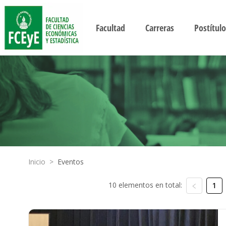
Facultad
Carreras
Postítulo
Inicio
>
Eventos
10 elementos en total:
1