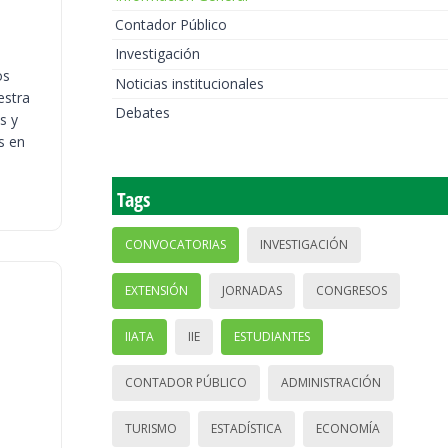
Contador Público
Investigación
os
Noticias institucionales
estra
Debates
s y
s en
Tags
CONVOCATORIAS
INVESTIGACIÓN
EXTENSIÓN
JORNADAS
CONGRESOS
IIATA
IIE
ESTUDIANTES
CONTADOR PÚBLICO
ADMINISTRACIÓN
TURISMO
ESTADÍSTICA
ECONOMÍA