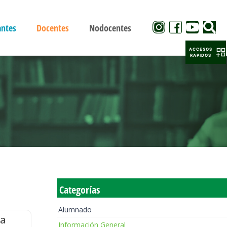
antes
Docentes
Nodocentes
ACCESOS
RAPIDOS
Categorías
Alumnado
la
Información General