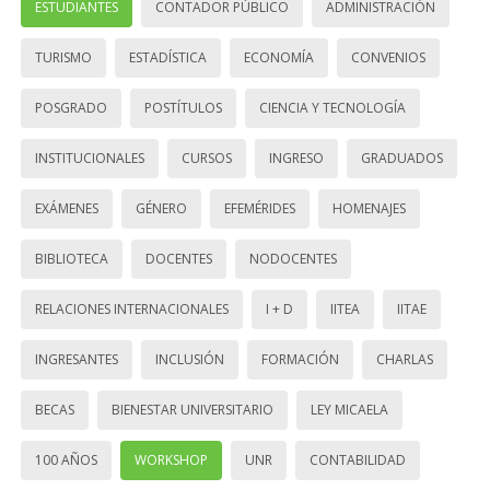
ESTUDIANTES
CONTADOR PÚBLICO
ADMINISTRACIÓN
TURISMO
ESTADÍSTICA
ECONOMÍA
CONVENIOS
POSGRADO
POSTÍTULOS
CIENCIA Y TECNOLOGÍA
INSTITUCIONALES
CURSOS
INGRESO
GRADUADOS
EXÁMENES
GÉNERO
EFEMÉRIDES
HOMENAJES
BIBLIOTECA
DOCENTES
NODOCENTES
RELACIONES INTERNACIONALES
I + D
IITEA
IITAE
INGRESANTES
INCLUSIÓN
FORMACIÓN
CHARLAS
BECAS
BIENESTAR UNIVERSITARIO
LEY MICAELA
100 AÑOS
WORKSHOP
UNR
CONTABILIDAD