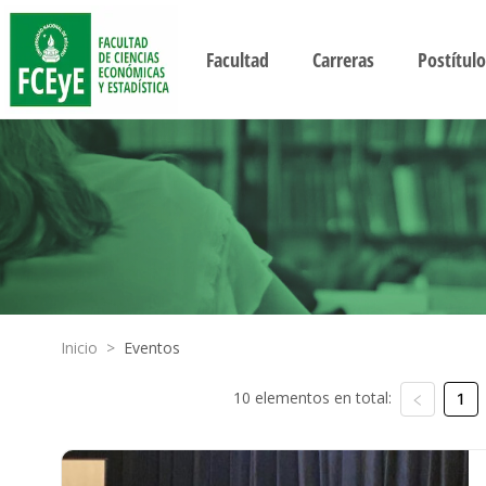
Facultad
Carreras
Postítulo
Inicio
>
Eventos
10 elementos en total:
1