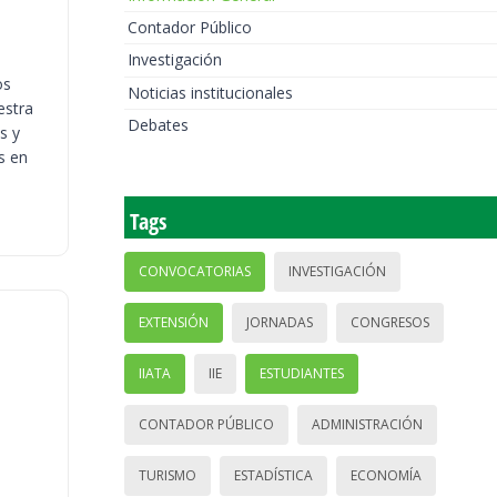
Contador Público
Investigación
os
Noticias institucionales
estra
Debates
s y
s en
Tags
CONVOCATORIAS
INVESTIGACIÓN
EXTENSIÓN
JORNADAS
CONGRESOS
IIATA
IIE
ESTUDIANTES
CONTADOR PÚBLICO
ADMINISTRACIÓN
TURISMO
ESTADÍSTICA
ECONOMÍA