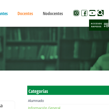
antes
Docentes
Nodocentes
ACCESOS
RAPIDOS
Categorías
Alumnado
la
Información General