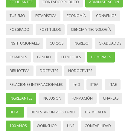
ESTUDIANTES
CONTADOR PÚBLICO
ADMINISTRACIÓN
TURISMO
ESTADÍSTICA
ECONOMÍA
CONVENIOS
POSGRADO
POSTÍTULOS
CIENCIA Y TECNOLOGÍA
INSTITUCIONALES
CURSOS
INGRESO
GRADUADOS
EXÁMENES
GÉNERO
EFEMÉRIDES
HOMENAJES
BIBLIOTECA
DOCENTES
NODOCENTES
RELACIONES INTERNACIONALES
I + D
IITEA
IITAE
INGRESANTES
INCLUSIÓN
FORMACIÓN
CHARLAS
BECAS
BIENESTAR UNIVERSITARIO
LEY MICAELA
100 AÑOS
WORKSHOP
UNR
CONTABILIDAD