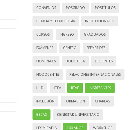
CONVENIOS
POSGRADO
POSTÍTULOS
CIENCIA Y TECNOLOGÍA
INSTITUCIONALES
CURSOS
INGRESO
GRADUADOS
EXÁMENES
GÉNERO
EFEMÉRIDES
HOMENAJES
BIBLIOTECA
DOCENTES
NODOCENTES
RELACIONES INTERNACIONALES
I + D
IITEA
IITAE
INGRESANTES
INCLUSIÓN
FORMACIÓN
CHARLAS
BECAS
BIENESTAR UNIVERSITARIO
LEY MICAELA
100 AÑOS
WORKSHOP