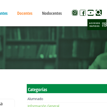
antes
Docentes
Nodocentes
ACCESOS
RAPIDOS
Categorías
Alumnado
la
Información General