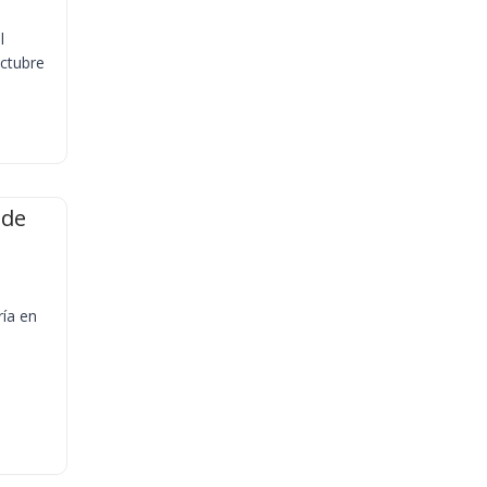
l
octubre
 de
ría en