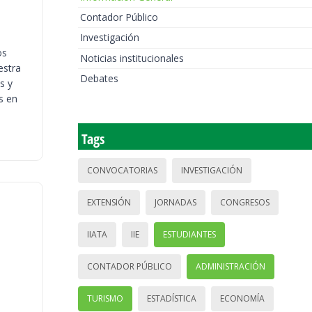
Contador Público
Investigación
os
Noticias institucionales
estra
Debates
s y
s en
Tags
CONVOCATORIAS
INVESTIGACIÓN
EXTENSIÓN
JORNADAS
CONGRESOS
IIATA
IIE
ESTUDIANTES
CONTADOR PÚBLICO
ADMINISTRACIÓN
TURISMO
ESTADÍSTICA
ECONOMÍA