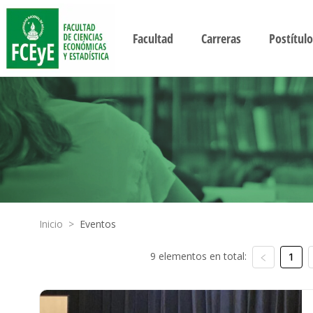
Facultad
Carreras
Postítulo
Inicio
>
Eventos
9 elementos en total:
1