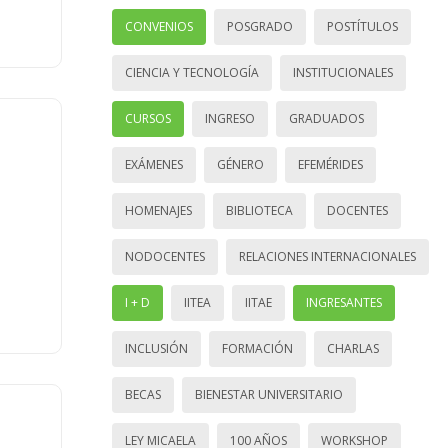
CONVENIOS
POSGRADO
POSTÍTULOS
CIENCIA Y TECNOLOGÍA
INSTITUCIONALES
CURSOS
INGRESO
GRADUADOS
EXÁMENES
GÉNERO
EFEMÉRIDES
HOMENAJES
BIBLIOTECA
DOCENTES
NODOCENTES
RELACIONES INTERNACIONALES
I + D
IITEA
IITAE
INGRESANTES
INCLUSIÓN
FORMACIÓN
CHARLAS
BECAS
BIENESTAR UNIVERSITARIO
LEY MICAELA
100 AÑOS
WORKSHOP