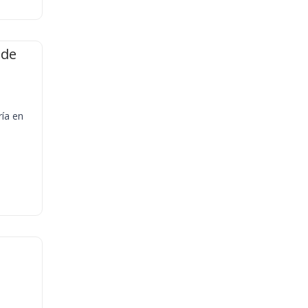
 de
ría en