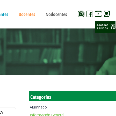
antes
Docentes
Nodocentes
ACCESOS
RAPIDOS
Categorías
Alumnado
la
Información General