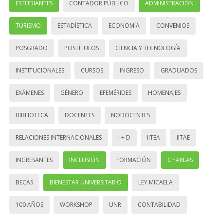
ESTUDIANTES
CONTADOR PÚBLICO
ADMINISTRACIÓN
TURISMO
ESTADÍSTICA
ECONOMÍA
CONVENIOS
POSGRADO
POSTÍTULOS
CIENCIA Y TECNOLOGÍA
INSTITUCIONALES
CURSOS
INGRESO
GRADUADOS
EXÁMENES
GÉNERO
EFEMÉRIDES
HOMENAJES
BIBLIOTECA
DOCENTES
NODOCENTES
RELACIONES INTERNACIONALES
I + D
IITEA
IITAE
INGRESANTES
INCLUSIÓN
FORMACIÓN
CHARLAS
BECAS
BIENESTAR UNIVERSITARIO
LEY MICAELA
100 AÑOS
WORKSHOP
UNR
CONTABILIDAD