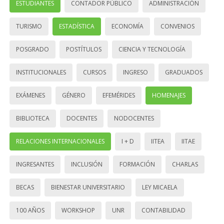
ESTUDIANTES
CONTADOR PÚBLICO
ADMINISTRACIÓN
TURISMO
ESTADÍSTICA
ECONOMÍA
CONVENIOS
POSGRADO
POSTÍTULOS
CIENCIA Y TECNOLOGÍA
INSTITUCIONALES
CURSOS
INGRESO
GRADUADOS
EXÁMENES
GÉNERO
EFEMÉRIDES
HOMENAJES
BIBLIOTECA
DOCENTES
NODOCENTES
RELACIONES INTERNACIONALES
I + D
IITEA
IITAE
INGRESANTES
INCLUSIÓN
FORMACIÓN
CHARLAS
BECAS
BIENESTAR UNIVERSITARIO
LEY MICAELA
100 AÑOS
WORKSHOP
UNR
CONTABILIDAD