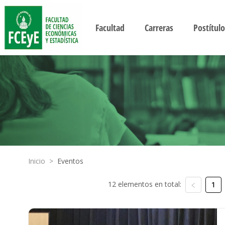
Facultad
Carreras
Postítulo
Inicio
>
Eventos
12 elementos en total:
1