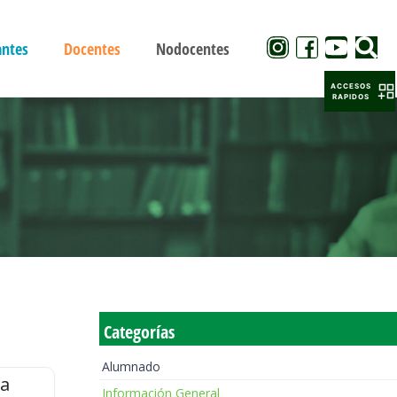
antes
Docentes
Nodocentes
ACCESOS
RAPIDOS
Categorías
Alumnado
la
Información General