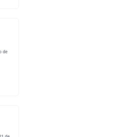
o de
21 de