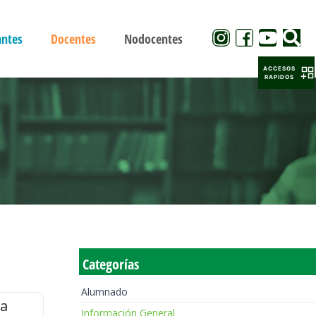
antes
Docentes
Nodocentes
ACCESOS
RAPIDOS
Categorías
Alumnado
la
Información General