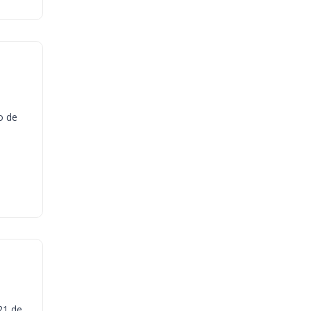
o de
21 de