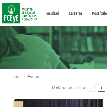
Facultad
Carreras
Postítulo
Inicio
>
Eventos
12 elementos en total:
1