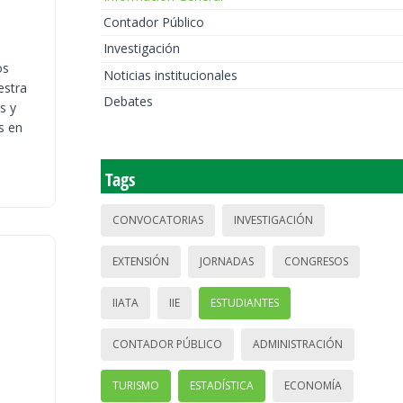
Contador Público
Investigación
os
Noticias institucionales
estra
Debates
s y
s en
Tags
CONVOCATORIAS
INVESTIGACIÓN
EXTENSIÓN
JORNADAS
CONGRESOS
IIATA
IIE
ESTUDIANTES
CONTADOR PÚBLICO
ADMINISTRACIÓN
TURISMO
ESTADÍSTICA
ECONOMÍA