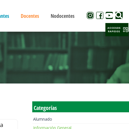
antes
Docentes
Nodocentes
ACCESOS
RAPIDOS
Categorías
Alumnado
la
Información General